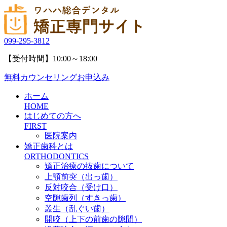
099-295-3812
【受付時間】10:00～18:00
無料カウンセリングお申込み
ホーム
HOME
はじめての方へ
FIRST
医院案内
矯正歯科とは
ORTHODONTICS
矯正治療の抜歯について
上顎前突（出っ歯）
反対咬合（受け口）
空隙歯列（すきっ歯）
叢生（乱ぐい歯）
開咬（上下の前歯の隙間）