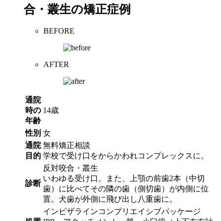
合・叢生の矯正症例
BEFORE
AFTER
通院
時の
14歳
年齢
性別
女
通院
無料矯正相談
目的
学校で受け口をからかわれコンプレックスに。
反対咬合・叢生
いわゆる受け口。また、上顎の前歯2本（中切
診断
歯）に比べてその隣の歯（側切歯）が内側に位
置。犬歯が外側に飛び出し八重歯に。
インビザラインコンプリエイシブパッケージ