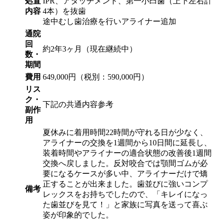
処置
IPR、アタッチメント、第一小臼歯（上下左右計
内容
4本）を抜歯
途中むし歯治療を行いアライナー追加
通院
回
約2年3ヶ月（現在継続中）
数・
期間
費用
649,000円（税別：590,000円）
リス
ク・
下記の共通内容参考
副作
用
夏休みに着用時間22時間が守れる日が少なく、
アライナーの交換を1週間から10日間に延長し、
装着時間やアライナーの適合状態の改善後1週間
交換へ戻しました。反対咬合では顎間ゴムが必
要になるケースが多い中、アライナーだけで矯
正することが出来ました。歯並びに強いコンプ
備考
レックスをお持ちでしたので、「キレイになっ
た歯並びを見て！」と家族に写真を送って喜ぶ
姿が印象的でした。