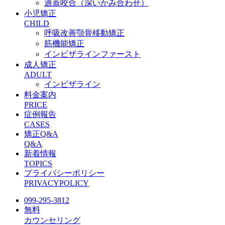
過蓋咬合（深いかみ合わせ）
小児矯正
CHILD
呼吸改善顎骨移動矯正
筋機能矯正
インビザラインファースト
成人矯正
ADULT
インビザライン
料金案内
PRICE
症例報告
CASES
矯正Q&A
Q&A
新着情報
TOPICS
プライバシーポリシー
PRIVACYPOLICY
099-295-3812
無料
カウンセリング