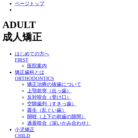
ページトップ
ADULT
成人矯正
はじめての方へ
FIRST
医院案内
矯正歯科とは
ORTHODONTICS
矯正治療の抜歯について
上顎前突（出っ歯）
反対咬合（受け口）
空隙歯列（すきっ歯）
叢生（乱ぐい歯）
開咬（上下の前歯の隙間）
過蓋咬合（深いかみ合わせ）
小児矯正
CHILD